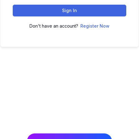
Sign In
Don't have an account?
Register Now
Fillo të mësosh sot dhe arrij
suksesin