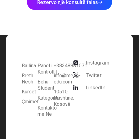
Rezervo një konsultë falas
Instagram
Ballina
Panel i
+38348881071
Kontrollit
Twitter
Rreth
info@meso-
Nesh
Bëhu
edu.com
LinkedIn
Student
Kurset
10510,
Kategoritë
Prishtinë,
Çmimet
Kosovë
Kontakto
me Ne