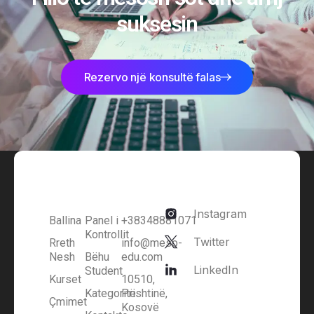
suksesin
Rezervo një konsultë falas
Instagram
Ballina
Panel i
+38348881071
Kontrollit
Twitter
Rreth
info@meso-
Nesh
Bëhu
edu.com
LinkedIn
Student
Kurset
10510,
Kategoritë
Prishtinë,
Çmimet
Kosovë